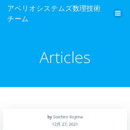
コ
アベリオシステムズ数理技術
ン
チーム
テ
ン
ツ
へ
ス
Articles
キ
ッ
プ
by
Soichiro Kojima
12月 27, 2021