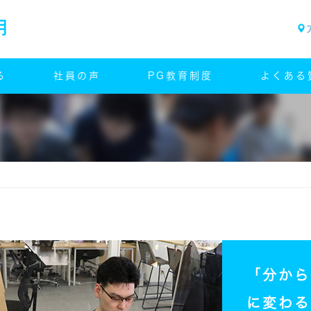
る
社員の声
PG教育制度
よくある
「分から
に変わる