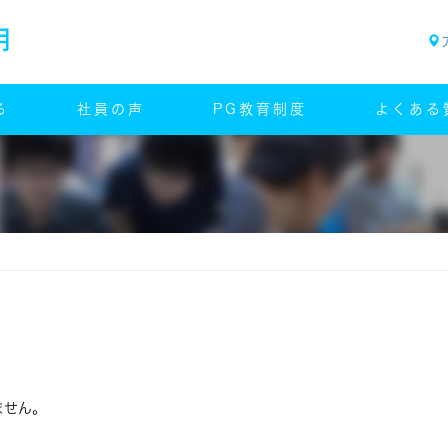
る
社員の声
PG教育制度
よくある
ません。