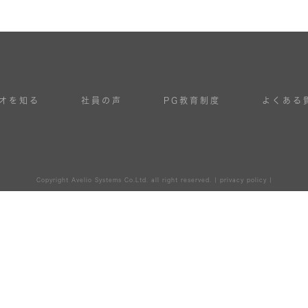
オを知る
社員の声
PG教育制度
よくある
Copyright Avelio Systems Co.Ltd. all right reserved. | privacy policy |